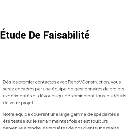
RenoVConstruction
Rénovation, construction et paysagement clé en main!
Étude De Faisabilité
Dès les premier contactes avec RenoVConstruction, vous
serez encadrés par une équipe de gestionnaires de projets
expérimentés et dévoués qui détermineront tous les détails
de votre projet.
Notre équipe couvrant une large gamme de spécialités a
été testée sur le terrain maintes fois et est toujours
parvenue à rendre les requêtes de nos clients une réalité.